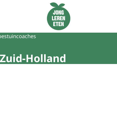
Naar de homepage van Jong Leren Eten
estuincoaches
Zuid-Holland