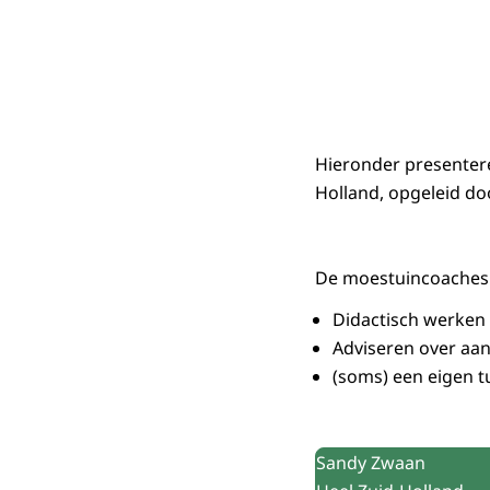
Hieronder presentere
Holland, opgeleid do
De moestuincoaches
Didactisch werken 
Adviseren over aan
(soms) een eigen t
Uitgelicht
Sandy Zwaan